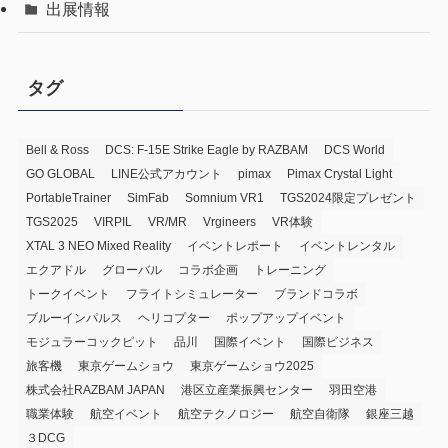
出展情報
タグ
Bell & Ross
DCS: F-15E Strike Eagle by RAZBAM
DCS World
GO GLOBAL
LINE公式アカウント
pimax
Pimax Crystal Light
PortableTrainer
SimFab
Somnium VR1
TGS2024限定プレゼント
TGS2025
VIRPIL
VR/MR
Vrgineers
VR体験
XTAL 3 NEO Mixed Reality
イベントレポート
イベントレンタル
エクアドル
グローバル
コラボ企画
トレーニング
トークイベント
フライトシミュレーター
ブランドコラボ
ブルーインパルス
ヘリコプター
ポップアップイベント
モジュラーコックピット
品川
国際イベント
国際ビジネス
旅客機
東京ゲームショウ
東京ゲームショウ2025
株式会社RAZBAM JAPAN
港区立産業振興センター
羽田空港
職業体験
航空イベント
航空テクノロジー
航空自衛隊
銀座三越
３DCG