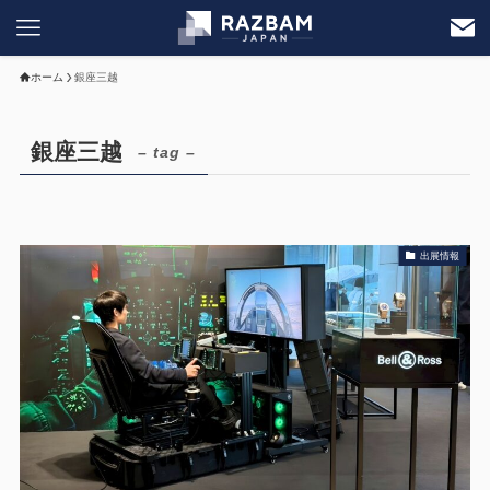
ホーム
銀座三越
銀座三越
– tag –
出展情報